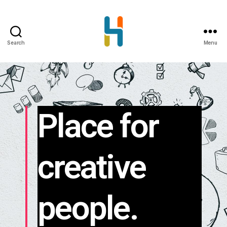
Search
Menu
Place for
creative
people.